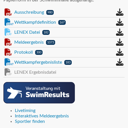
Papierform in der Schwimmhalle ausgehängt.
Ausschreibung
980
Wettkampfdefinition
167
DSV7
LENEX Datei
182
LXF
Meldeergebnis
1073
Protokoll
300
Wettkampfergebnisliste
183
DSV7
LENEX Ergebnisdatei
LEF
Livetiming
Interaktives Meldeergebnis
Sportler finden