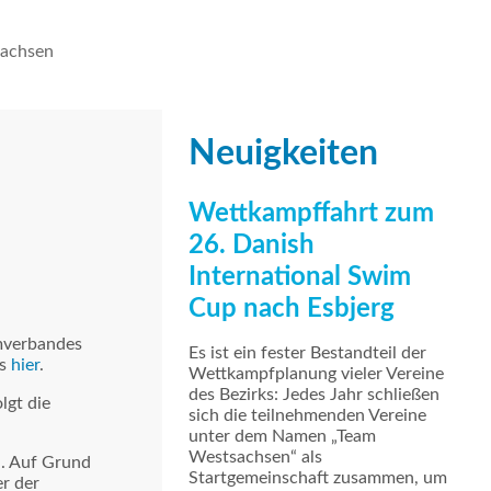
achsen
Neuigkeiten
Wettkampffahrt zum
26. Danish
International Swim
Cup nach Esbjerg
mmverbandes
Es ist ein fester Bestandteil der
es
hier
.
Wettkampfplanung vieler Vereine
des Bezirks: Jedes Jahr schließen
lgt die
sich die teilnehmenden Vereine
unter dem Namen „Team
Westsachsen“ als
n. Auf Grund
Startgemeinschaft zusammen, um
r der